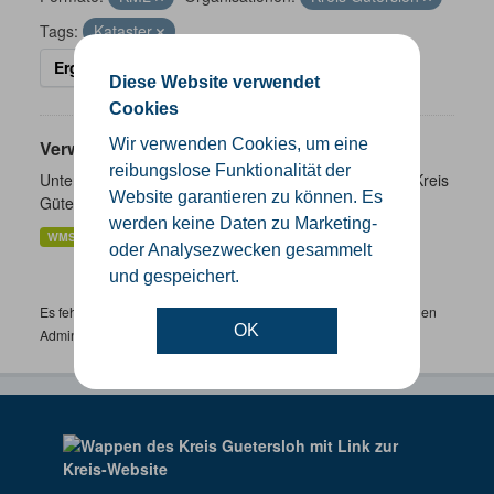
Tags:
Kataster
Ergebnisse filtern
Diese Website verwendet
Cookies
Wir verwenden Cookies, um eine
Verwaltungsgrenzen
reibungslose Funktionalität der
Unterschiedliche Ebenen der Verwaltungsgrenzen im Kreis
Website garantieren zu können. Es
Gütersloh
werden keine Daten zu Marketing-
WMS
SHP
GeoJSON
KML
oder Analysezwecken gesammelt
und gespeichert.
Es fehlen spezifische Datensätze? Wenden Sie sich bitte an einen
OK
Administrator unter:
support.gis@kreis-guetersloh.de