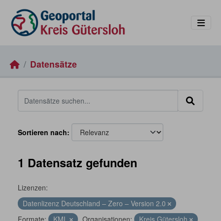
Skip to main content
Datensätze
Sortieren nach
1 Datensatz gefunden
Lizenzen:
Datenlizenz Deutschland – Zero – Version 2.0
Formate:
KML
Organisationen:
Kreis Gütersloh