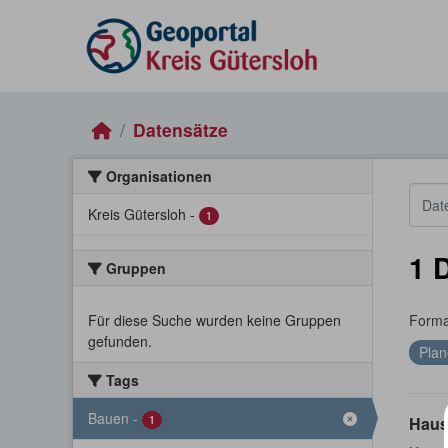
Skip to main content
Datensätze
Organisationen
Kreis Gütersloh
-
1
1 
Gruppen
Für diese Suche wurden keine Gruppen
Forma
gefunden.
Plan
Tags
Bauen
-
1
Haus