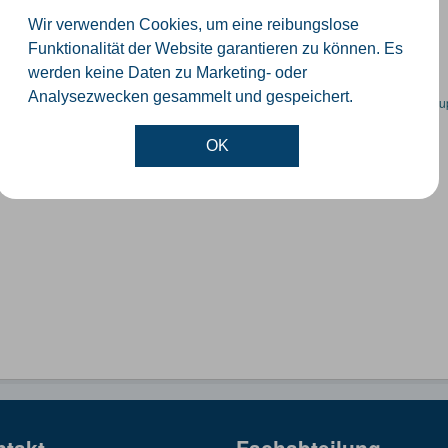
ummernkoordinaten abgeleitet aus dem ALKIS-Bestand
Wir verwenden Cookies, um eine reibungslose
GeoJSON
SHP
Funktionalität der Website garantieren zu können. Es
werden keine Daten zu Marketing- oder
Analysezwecken gesammelt und gespeichert.
en spezifische Datensätze? Wenden Sie sich bitte an einen Administrator unter:
su
OK