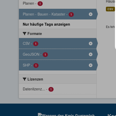
Hausn
Planen
-
1
CSV
Planen - Bauen - Kataster
-
1
Nur häufige Tags anzeigen
Es fehl
Formate
CSV
-
1
GeoJSON
-
1
SHP
-
1
Lizenzen
Datenlizenz...
-
1