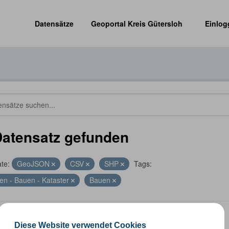
Datensätze
Geoportal Kreis Gütersloh
Einlog
Datensatz gefunden
te:
GeoJSON
CSV
SHP
Tags:
en - Bauen - Kataster
Bauen
nummernkoordinaten
Diese Website verwendet Cookies