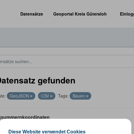
Datensätze
Geoportal Kreis Gütersloh
Einlog
Datensatz gefunden
te:
GeoJSON
CSV
Tags:
Bauen
nummernkoordinaten
ummernkoordinaten abgeleitet aus dem ALKIS-Bestand
Diese Website verwendet Cookies