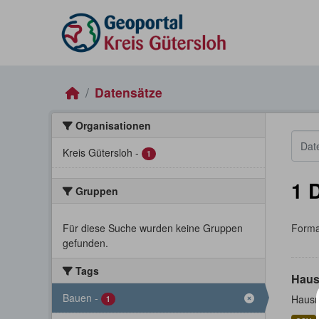
Skip to main content
Datensätze
Organisationen
Kreis Gütersloh
-
1
1 
Gruppen
Für diese Suche wurden keine Gruppen
Forma
gefunden.
Tags
Haus
Bauen
-
Hausn
1