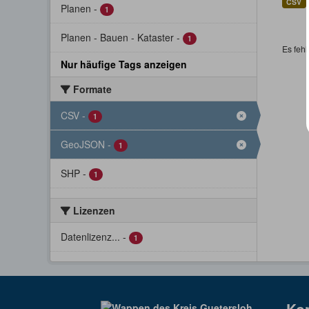
CSV
Planen
-
1
Planen - Bauen - Kataster
-
1
Es fehl
Nur häufige Tags anzeigen
Formate
CSV
-
1
GeoJSON
-
1
SHP
-
1
Lizenzen
Datenlizenz...
-
1