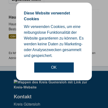
Diese Website verwendet
Hausnummernkoordinaten
Cookies
Hausnummernkoordinaten abgeleitet aus dem ALKIS-
Wir verwenden Cookies, um eine
Bestand
reibungslose Funktionalität der
CSV
GeoJSON
SHP
Website garantieren zu können. Es
werden keine Daten zu Marketing-
oder Analysezwecken gesammelt
Es fehlen spezifische Datensätze? Wenden Sie sich bitte an einen
und gespeichert.
Administrator unter:
support.gis@kreis-guetersloh.de
OK
Kontakt
Kreis Gütersloh