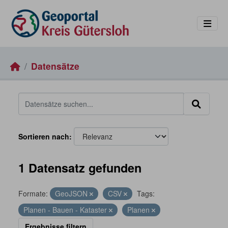
Skip to main content
Datensätze
Sortieren nach
1 Datensatz gefunden
Formate:
GeoJSON
CSV
Tags:
Planen - Bauen - Kataster
Planen
Ergebnisse filtern