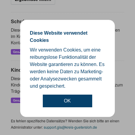
Schulen
Dieser Datensatz beinhaltet eine Darstellung der Schulen
Diese Website verwendet
im Kreis Gütersloh mit Angaben zu Schulform,
Cookies
Kontaktmöglichkeiten, Pausenzeiten und Schulträger.
Wir verwenden Cookies, um eine
GeoJSON
SHP
reibungslose Funktionalität der
Website garantieren zu können. Es
Kindertageseinrichtungen
werden keine Daten zu Marketing-
Dieser Datensatz beinhaltet die Darstellung der
oder Analysezwecken gesammelt
Kindertagesstätten im Kreis Gütersloh sowie Angaben zum
und gespeichert.
Träger und Kontaktinformationen.
GeoJSON
SHP
OK
Es fehlen spezifische Datensätze? Wenden Sie sich bitte an einen
Administrator unter:
support.gis@kreis-guetersloh.de