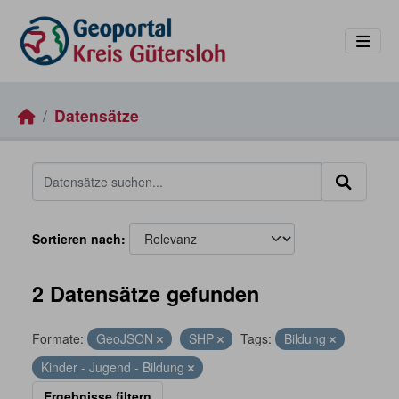
Skip to main content
Datensätze
Sortieren nach
2 Datensätze gefunden
Formate:
GeoJSON
SHP
Tags:
Bildung
Kinder - Jugend - Bildung
Ergebnisse filtern