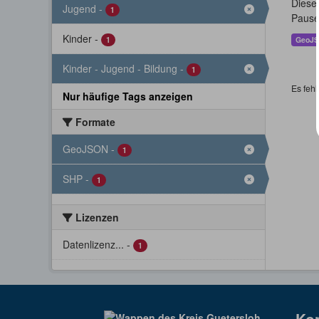
Dieser
Jugend
-
1
Pause
Kinder
-
1
GeoJ
Kinder - Jugend - Bildung
-
1
Es fehl
Nur häufige Tags anzeigen
Formate
GeoJSON
-
1
SHP
-
1
Lizenzen
Datenlizenz...
-
1