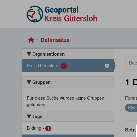
Skip to main content
Datensätze
Organisationen
Kreis Gütersloh
-
1
1 
Gruppen
Für diese Suche wurden keine Gruppen
Forma
gefunden.
Kind
Tags
Bildung
-
1
Schu