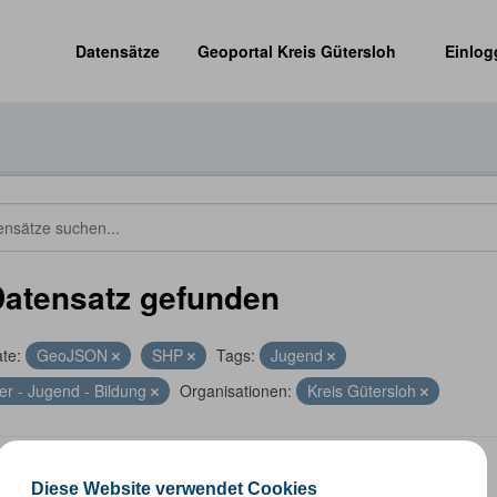
Datensätze
Geoportal Kreis Gütersloh
Einlog
Datensatz gefunden
te:
GeoJSON
SHP
Tags:
Jugend
er - Jugend - Bildung
Organisationen:
Kreis Gütersloh
len
Diese Website verwendet Cookies