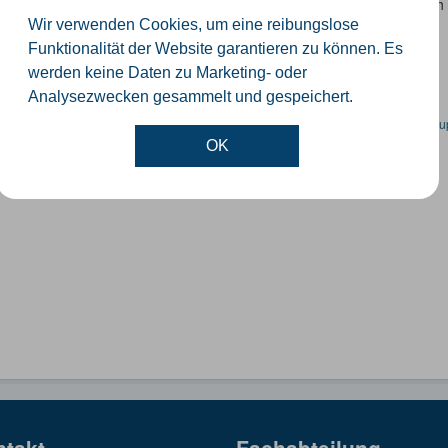
 Datensatz beinhaltet eine Darstellung der Schulen im Kreis Güterslo
nzeiten und Schulträger.
Wir verwenden Cookies, um eine reibungslose
Funktionalität der Website garantieren zu können. Es
SON
SHP
werden keine Daten zu Marketing- oder
Analysezwecken gesammelt und gespeichert.
en spezifische Datensätze? Wenden Sie sich bitte an einen Administrator unter:
su
OK