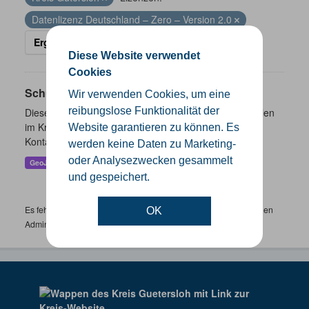
Datenlizenz Deutschland – Zero – Version 2.0
Ergebnisse filtern
Diese Website verwendet
Cookies
Schulen
Wir verwenden Cookies, um eine
reibungslose Funktionalität der
Dieser Datensatz beinhaltet eine Darstellung der Schulen
im Kreis Gütersloh mit Angaben zu Schulform,
Website garantieren zu können. Es
Kontaktmöglichkeiten, Pausenzeiten und Schulträger.
werden keine Daten zu Marketing-
oder Analysezwecken gesammelt
GeoJSON
SHP
und gespeichert.
Es fehlen spezifische Datensätze? Wenden Sie sich bitte an einen
OK
Administrator unter:
support.gis@kreis-guetersloh.de