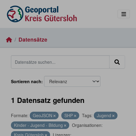
Skip to main content
Datensätze
Sortieren nach
1 Datensatz gefunden
Formate:
GeoJSON
SHP
Tags:
Jugend
Kinder - Jugend - Bildung
Organisationen:
Kreis Gütersloh
Lizenzen: