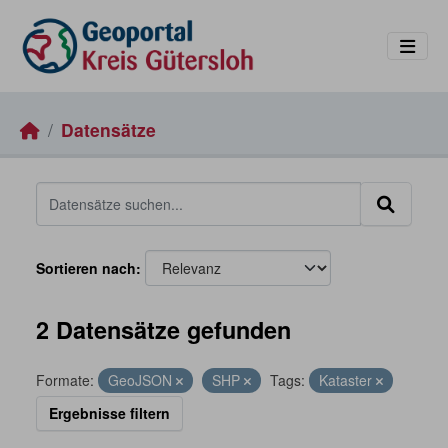
Skip to main content
Datensätze
Sortieren nach
2 Datensätze gefunden
Formate:
GeoJSON
SHP
Tags:
Kataster
Ergebnisse filtern