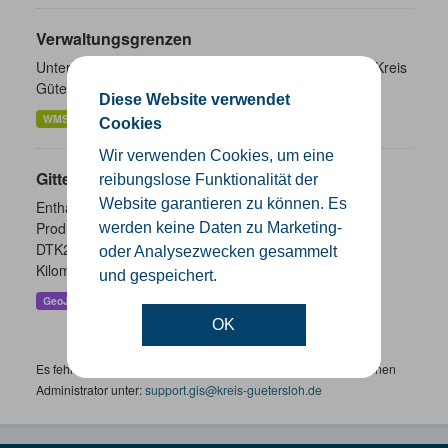
Verwaltungsgrenzen
Unterschiedliche Ebenen der Verwaltungsgrenzen im Kreis
Gütersloh
Diese Website verwendet
WMS
SHP
GeoJSON
KML
Cookies
Wir verwenden Cookies, um eine
Gitternetze
reibungslose Funktionalität der
Website garantieren zu können. Es
Enthalten sind die Gitternetze/ Blattschnitte folgender
Produkte: - DTK100 - DTK50 - TK25 (Meßtischblatt) -
werden keine Daten zu Marketing-
DTK25 - DOP10 - DGK5 Höhenfolie - DGK5 (GK3) -
oder Analysezwecken gesammelt
Kilometerquadrat (GK3)...
und gespeichert.
GeoJSON
SHP
WMS
OK
Es fehlen spezifische Datensätze? Wenden Sie sich bitte an einen
Administrator unter:
support.gis@kreis-guetersloh.de