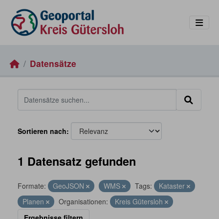
Skip to main content
Datensätze
Sortieren nach
1 Datensatz gefunden
Formate:
GeoJSON
WMS
Tags:
Kataster
Planen
Organisationen:
Kreis Gütersloh
Ergebnisse filtern