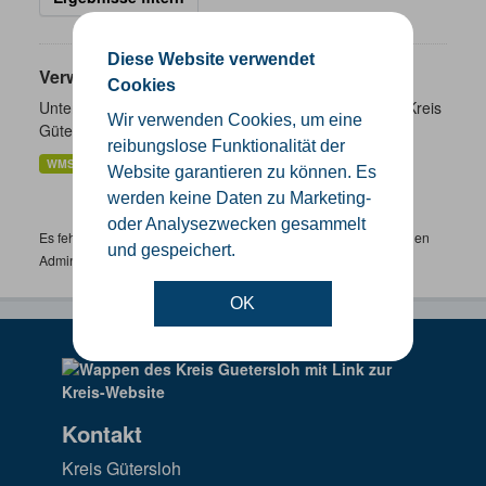
Diese Website verwendet
Verwaltungsgrenzen
Cookies
Unterschiedliche Ebenen der Verwaltungsgrenzen im Kreis
Wir verwenden Cookies, um eine
Gütersloh
reibungslose Funktionalität der
WMS
SHP
GeoJSON
KML
Website garantieren zu können. Es
werden keine Daten zu Marketing-
oder Analysezwecken gesammelt
Es fehlen spezifische Datensätze? Wenden Sie sich bitte an einen
und gespeichert.
Administrator unter:
support.gis@kreis-guetersloh.de
OK
Kontakt
Kreis Gütersloh