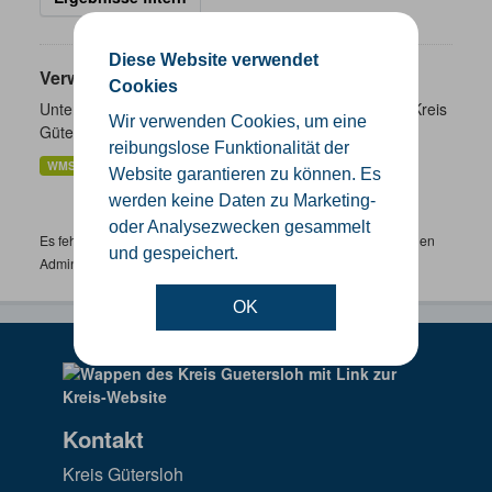
Diese Website verwendet
Verwaltungsgrenzen
Cookies
Unterschiedliche Ebenen der Verwaltungsgrenzen im Kreis
Wir verwenden Cookies, um eine
Gütersloh
reibungslose Funktionalität der
WMS
SHP
GeoJSON
KML
Website garantieren zu können. Es
werden keine Daten zu Marketing-
oder Analysezwecken gesammelt
Es fehlen spezifische Datensätze? Wenden Sie sich bitte an einen
und gespeichert.
Administrator unter:
support.gis@kreis-guetersloh.de
OK
Kontakt
Kreis Gütersloh