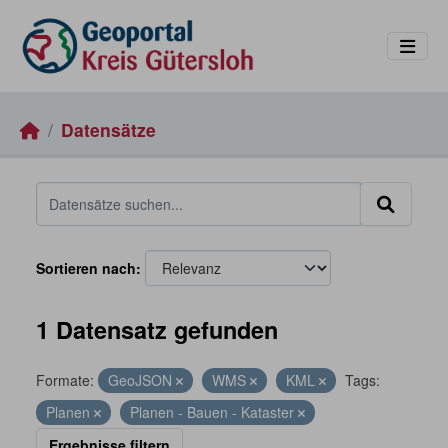
Skip to main content
Datensätze
Sortieren nach
1 Datensatz gefunden
Formate:
GeoJSON
WMS
KML
Tags:
Planen
Planen - Bauen - Kataster
Ergebnisse filtern