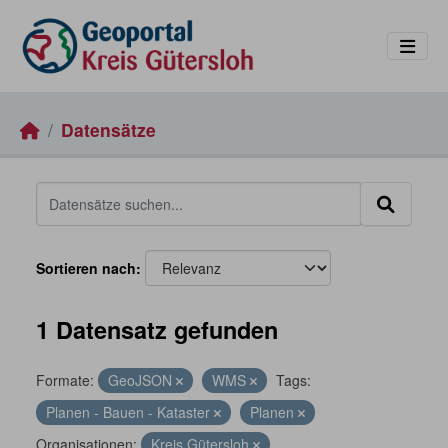
Skip to main content
Datensätze
Sortieren nach
1 Datensatz gefunden
Formate:
GeoJSON
WMS
Tags:
Planen - Bauen - Kataster
Planen
Organisationen:
Kreis Gütersloh