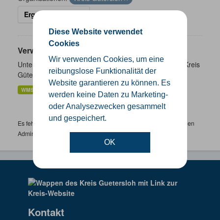
Ergebnisse filtern
Diese Website verwendet
Cookies
Verwaltungsgrenzen
Wir verwenden Cookies, um eine
Unterschiedliche Ebenen der Verwaltungsgrenzen im Kreis
reibungslose Funktionalität der
Gütersloh
Website garantieren zu können. Es
WMS
SHP
GeoJSON
KML
werden keine Daten zu Marketing-
oder Analysezwecken gesammelt
und gespeichert.
Es fehlen spezifische Datensätze? Wenden Sie sich bitte an einen
Administrator unter:
support.gis@kreis-guetersloh.de
OK
Kontakt