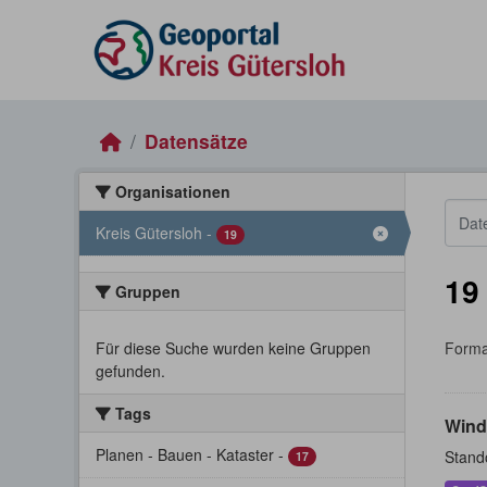
Skip to main content
Datensätze
Organisationen
Kreis Gütersloh
-
19
19
Gruppen
Für diese Suche wurden keine Gruppen
Forma
gefunden.
Tags
Wind
Planen - Bauen - Kataster
-
Stand
17