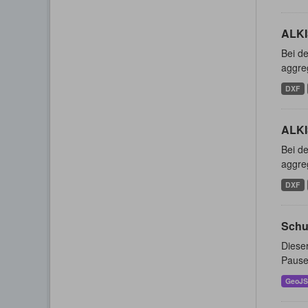
ALKI
Bei de
aggreg
DXF
ALKI
Bei de
aggreg
DXF
Schu
Dieser
Pause
GeoJ