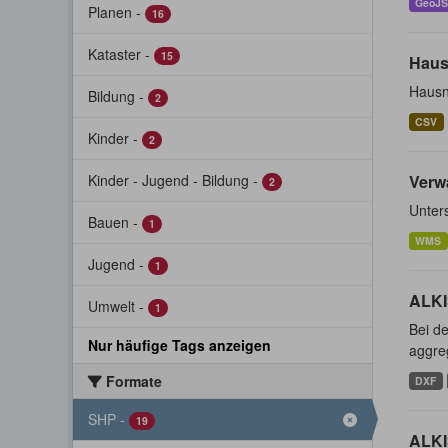
GeoJ
Planen
-
16
Kataster
-
15
Haus
Hausn
Bildung
-
2
CSV
Kinder
-
2
Kinder - Jugend - Bildung
-
Verw
2
Unter
Bauen
-
1
WMS
Jugend
-
1
ALKI
Umwelt
-
1
Bei de
Nur häufige Tags anzeigen
aggreg
Formate
DXF
SHP
-
19
ALKI