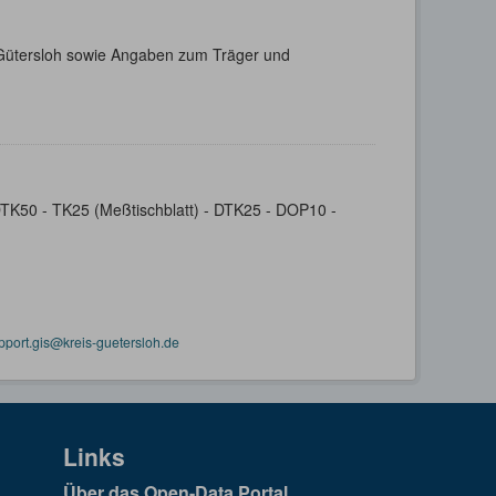
s Gütersloh sowie Angaben zum Träger und
- DTK50 - TK25 (Meßtischblatt) - DTK25 - DOP10 -
pport.gis@kreis-guetersloh.de
Links
Über das Open-Data Portal