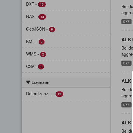
DXF
-
13
Bei de
aggreg
NAS
-
13
DXF
GeoJSON
-
6
ALKI
KML
-
2
Bei de
WMS
-
aggreg
2
DXF
CSV
-
1
ALKI
Lizenzen
Bei de
Datenlizenz...
-
19
aggreg
DXF
ALKI
Bei de