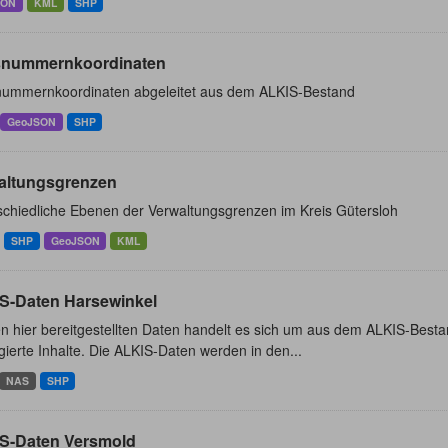
SON
KML
SHP
nummernkoordinaten
ummernkoordinaten abgeleitet aus dem ALKIS-Bestand
GeoJSON
SHP
altungsgrenzen
schiedliche Ebenen der Verwaltungsgrenzen im Kreis Gütersloh
SHP
GeoJSON
KML
S-Daten Harsewinkel
n hier bereitgestellten Daten handelt es sich um aus dem ALKIS-Besta
ierte Inhalte. Die ALKIS-Daten werden in den...
NAS
SHP
S-Daten Versmold