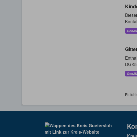
Kind
Dieser
Konta
GeoJ
Gitte
Enthal
DGK5 
GeoJ
Es fehl
Ko
Krei