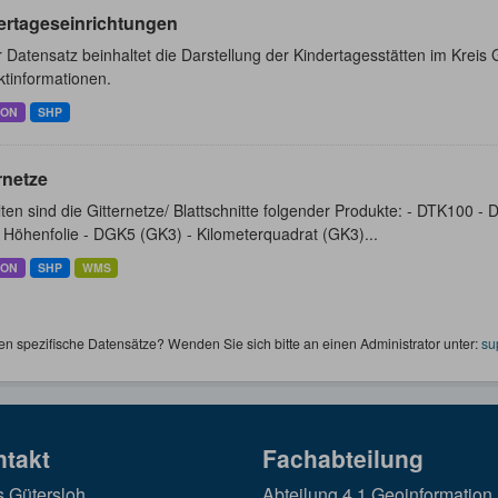
ertageseinrichtungen
 Datensatz beinhaltet die Darstellung der Kindertagesstätten im Krei
ktinformationen.
SON
SHP
rnetze
ten sind die Gitternetze/ Blattschnitte folgender Produkte: - DTK100 
Höhenfolie - DGK5 (GK3) - Kilometerquadrat (GK3)...
SON
SHP
WMS
en spezifische Datensätze? Wenden Sie sich bitte an einen Administrator unter:
su
ntakt
Fachabteilung
s Gütersloh
Abteilung 4.1 Geoinformation,