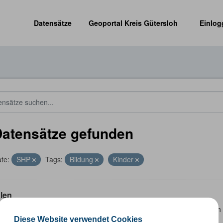
Datensätze
Geoportal Kreis Gütersloh
Einlog
Datensätze gefunden
te:
SHP
Tags:
Bildung
Kinder
len
 Datensatz beinhaltet eine Darstellung der Schulen im Kreis Güterslo
nzeiten und Schulträger.
Diese Website verwendet Cookies