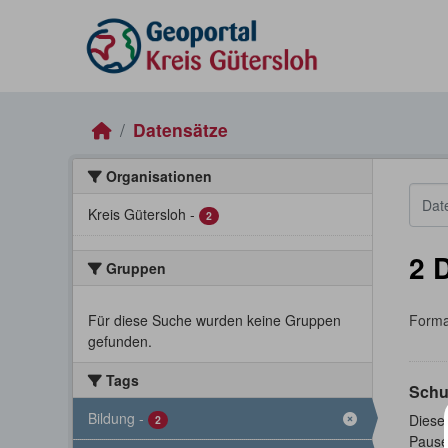
Skip to main content
Datensätze
Organisationen
Kreis Gütersloh
-
2
2 
Gruppen
Für diese Suche wurden keine Gruppen
Forma
gefunden.
Tags
Schu
Bildung
-
Dieser
2
Pause