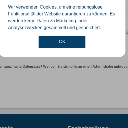
SON
SHP
Wir verwenden Cookies, um eine reibungslose
Funktionalität der Website garantieren zu können. Es
werden keine Daten zu Marketing- oder
ertageseinrichtungen
Analysezwecken gesammelt und gespeichert.
 Datensatz beinhaltet die Darstellung der Kindertagesstätten im Krei
ktinformationen.
OK
SON
SHP
en spezifische Datensätze? Wenden Sie sich bitte an einen Administrator unter:
su