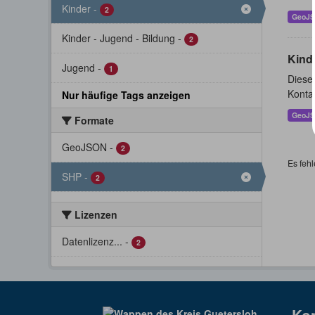
Kinder
-
2
GeoJ
Kinder - Jugend - Bildung
-
2
Kind
Jugend
-
1
Dieser
Konta
Nur häufige Tags anzeigen
GeoJ
Formate
GeoJSON
-
2
Es fehl
SHP
-
2
Lizenzen
Datenlizenz...
-
2