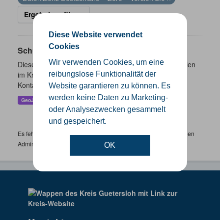
Ergebnisse filtern
Diese Website verwendet
Cookies
Schulen
Wir verwenden Cookies, um eine
Dieser Datensatz beinhaltet eine Darstellung der Schulen
im Kreis Gütersloh mit Angaben zu Schulform,
reibungslose Funktionalität der
Kontaktmöglichkeiten, Pausenzeiten und Schulträger.
Website garantieren zu können. Es
werden keine Daten zu Marketing-
GeoJSON
SHP
oder Analysezwecken gesammelt
und gespeichert.
Es fehlen spezifische Datensätze? Wenden Sie sich bitte an einen
Administrator unter:
support.gis@kreis-guetersloh.de
OK