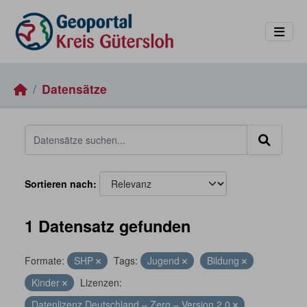
Skip to main content
Datensätze
Sortieren nach
1 Datensatz gefunden
Formate:
SHP
Tags:
Jugend
Bildung
Kinder
Lizenzen:
Datenlizenz Deutschland – Zero – Version 2.0