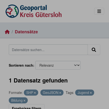
Skip to main content
Datensätze
Sortieren nach
1 Datensatz gefunden
Formate:
SHP
GeoJSON
Tags:
Jugend
Bildung
Ergebnisse filtern