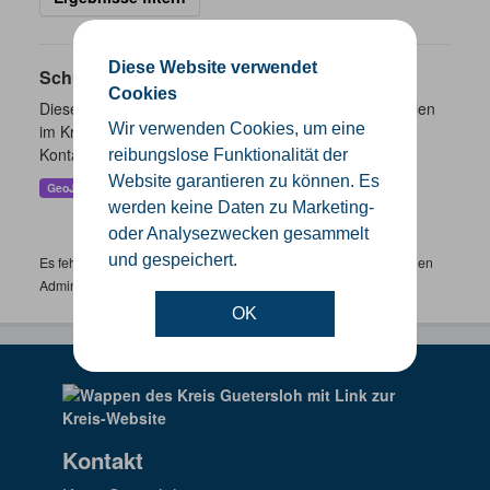
Diese Website verwendet
Schulen
Cookies
Dieser Datensatz beinhaltet eine Darstellung der Schulen
Wir verwenden Cookies, um eine
im Kreis Gütersloh mit Angaben zu Schulform,
Kontaktmöglichkeiten, Pausenzeiten und Schulträger.
reibungslose Funktionalität der
Website garantieren zu können. Es
GeoJSON
SHP
werden keine Daten zu Marketing-
oder Analysezwecken gesammelt
und gespeichert.
Es fehlen spezifische Datensätze? Wenden Sie sich bitte an einen
Administrator unter:
support.gis@kreis-guetersloh.de
OK
Kontakt