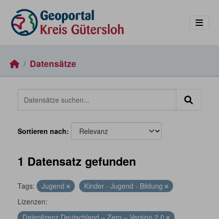
Skip to main content
Datensätze
Sortieren nach
1 Datensatz gefunden
Tags:
Jugend
Kinder - Jugend - Bildung
Lizenzen:
Datenlizenz Deutschland – Zero – Version 2.0