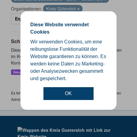
Organisationen:
Kreis Gütersloh
Ergebnisse filtern
Diese Website verwendet
Cookies
Schulen
Wir verwenden Cookies, um eine
reibungslose Funktionalität der
Dieser Datensatz beinhaltet eine Darstellung der Schulen
im Kreis Gütersloh mit Angaben zu Schulform,
Website garantieren zu können. Es
Kontaktmöglichkeiten, Pausenzeiten und Schulträger.
werden keine Daten zu Marketing-
oder Analysezwecken gesammelt
GeoJSON
SHP
und gespeichert.
Es fehlen spezifische Datensätze? Wenden Sie sich bitte an einen
OK
Administrator unter:
support.gis@kreis-guetersloh.de