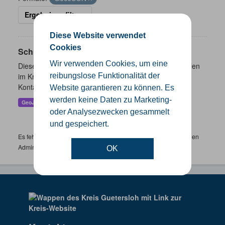
Ergebnisse filtern
Diese Website verwendet
Cookies
Schulen
Wir verwenden Cookies, um eine
Dieser Datensatz beinhaltet eine Darstellung der Schulen
im Kreis Gütersloh mit Angaben zu Schulform,
reibungslose Funktionalität der
Kontaktmöglichkeiten, Pausenzeiten und Schulträger.
Website garantieren zu können. Es
werden keine Daten zu Marketing-
GeoJSON
SHP
oder Analysezwecken gesammelt
und gespeichert.
Es fehlen spezifische Datensätze? Wenden Sie sich bitte an einen
Administrator unter:
support.gis@kreis-guetersloh.de
OK