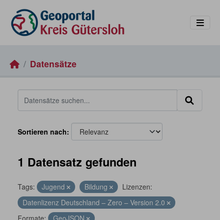
Skip to main content
Datensätze
Sortieren nach
1 Datensatz gefunden
Tags:
Jugend
Bildung
Lizenzen:
Datenlizenz Deutschland – Zero – Version 2.0
Formate:
GeoJSON