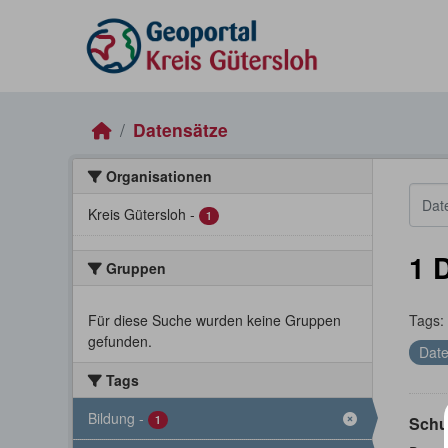
Skip to main content
Datensätze
Organisationen
Kreis Gütersloh
-
1
1 
Gruppen
Für diese Suche wurden keine Gruppen
Tags:
gefunden.
Date
Tags
Bildung
-
1
Schu