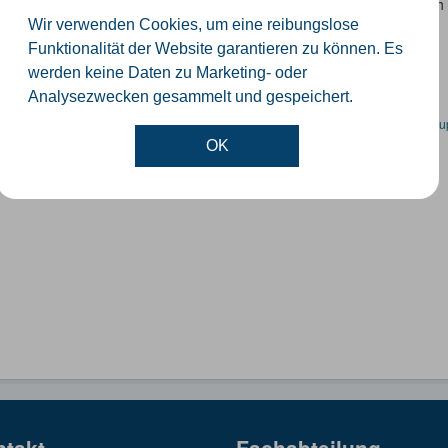
 Datensatz beinhaltet eine Darstellung der Schulen im Kreis Güterslo
nzeiten und Schulträger.
Wir verwenden Cookies, um eine reibungslose
Funktionalität der Website garantieren zu können. Es
SON
SHP
werden keine Daten zu Marketing- oder
Analysezwecken gesammelt und gespeichert.
en spezifische Datensätze? Wenden Sie sich bitte an einen Administrator unter:
su
OK