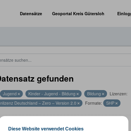
Datensätze
Geoportal Kreis Gütersloh
Einlog
Datensatz gefunden
Jugend
Kinder - Jugend - Bildung
Bildung
Lizenzen:
nlizenz Deutschland – Zero – Version 2.0
Formate:
SHP
len
Diese Website verwendet Cookies