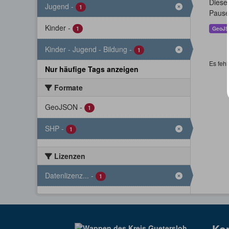
Dieser
Jugend
-
1
Pause
Kinder
-
1
GeoJ
Kinder - Jugend - Bildung
-
1
Es fehl
Nur häufige Tags anzeigen
Formate
GeoJSON
-
1
SHP
-
1
Lizenzen
Datenlizenz...
-
1