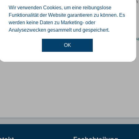
 Datensatz beinhaltet eine Darstellung der Schulen im Kreis Güterslo
nzeiten und Schulträger.
Wir verwenden Cookies, um eine reibungslose
Funktionalität der Website garantieren zu können. Es
SON
SHP
werden keine Daten zu Marketing- oder
Analysezwecken gesammelt und gespeichert.
en spezifische Datensätze? Wenden Sie sich bitte an einen Administrator unter:
su
OK