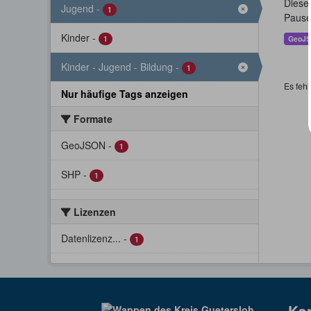
Dieser
Jugend
-
1
Pause
Kinder
-
1
GeoJ
Kinder - Jugend - Bildung
-
1
Es fehl
Nur häufige Tags anzeigen
Formate
GeoJSON
-
1
SHP
-
1
Lizenzen
Datenlizenz...
-
1