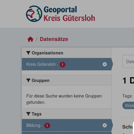
Skip to main content
Datensätze
Organisationen
Kreis Gütersloh
-
1
1 
Gruppen
Für diese Suche wurden keine Gruppen
Tags:
gefunden.
Krei
Tags
Bildung
-
1
Schu