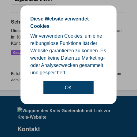
Diese Website verwendet
Schulen
Cookies
Dieser Datensatz beinhaltet eine Darstellung der Schulen
Wir verwenden Cookies, um eine
im Kreis Gütersloh mit Angaben zu Schulform,
Kontaktmöglichkeiten, Pausenzeiten und Schulträger.
reibungslose Funktionalität der
Website garantieren zu können. Es
GeoJSON
SHP
werden keine Daten zu Marketing-
oder Analysezwecken gesammelt
und gespeichert.
Es fehlen spezifische Datensätze? Wenden Sie sich bitte an einen
Administrator unter:
support.gis@kreis-guetersloh.de
OK
Kontakt