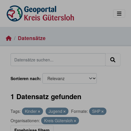
Skip to main content
Datensätze
Sortieren nach
1 Datensatz gefunden
Tags:
Kinder
Jugend
Formate:
SHP
Organisationen:
Kreis Gütersloh
Ergebnisse filtern