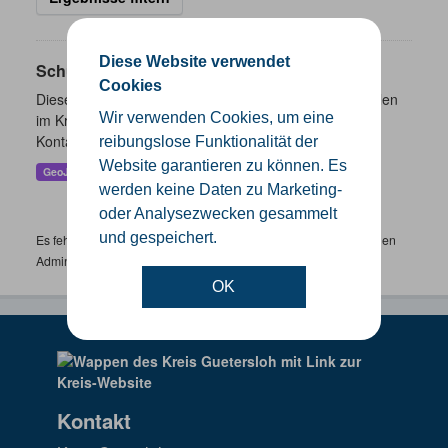
Diese Website verwendet
Schulen
Cookies
Dieser Datensatz beinhaltet eine Darstellung der Schulen
Wir verwenden Cookies, um eine
im Kreis Gütersloh mit Angaben zu Schulform,
Kontaktmöglichkeiten, Pausenzeiten und Schulträger.
reibungslose Funktionalität der
Website garantieren zu können. Es
GeoJSON
SHP
werden keine Daten zu Marketing-
oder Analysezwecken gesammelt
und gespeichert.
Es fehlen spezifische Datensätze? Wenden Sie sich bitte an einen
Administrator unter:
support.gis@kreis-guetersloh.de
OK
Kontakt