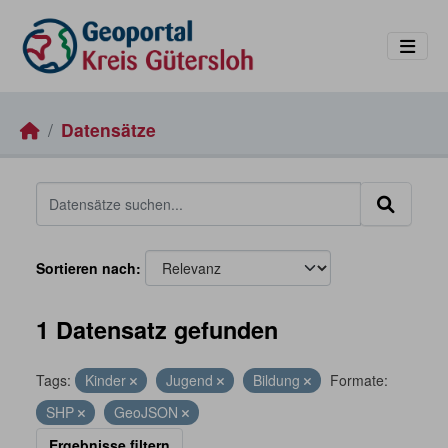
Skip to main content
Datensätze
Sortieren nach
1 Datensatz gefunden
Tags:
Kinder
Jugend
Bildung
Formate:
SHP
GeoJSON
Ergebnisse filtern