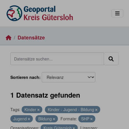
Skip to main content
Datensätze
Sortieren nach
1 Datensatz gefunden
Tags:
Kinder
Kinder - Jugend - Bildung
Jugend
Bildung
Formate:
SHP
Organisationen:
Kreis Gütersloh
Lizenzen: