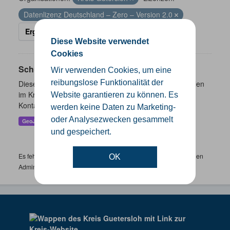
Datenlizenz Deutschland – Zero – Version 2.0
Ergebnisse filtern
Diese Website verwendet
Cookies
Schulen
Wir verwenden Cookies, um eine
reibungslose Funktionalität der
Dieser Datensatz beinhaltet eine Darstellung der Schulen
im Kreis Gütersloh mit Angaben zu Schulform,
Website garantieren zu können. Es
Kontaktmöglichkeiten, Pausenzeiten und Schulträger.
werden keine Daten zu Marketing-
oder Analysezwecken gesammelt
GeoJSON
SHP
und gespeichert.
Es fehlen spezifische Datensätze? Wenden Sie sich bitte an einen
OK
Administrator unter:
support.gis@kreis-guetersloh.de