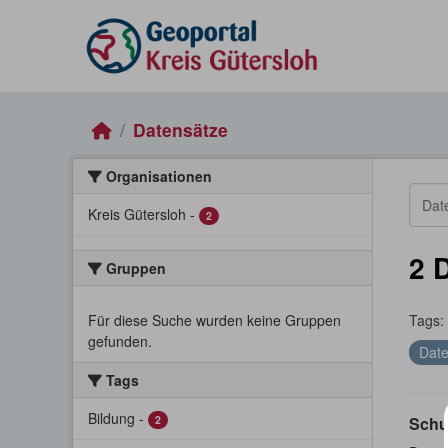
Skip to main content
Datensätze
Organisationen
Kreis Gütersloh
-
2
2 
Gruppen
Für diese Suche wurden keine Gruppen
Tags:
gefunden.
Date
Tags
Bildung
-
2
Schu