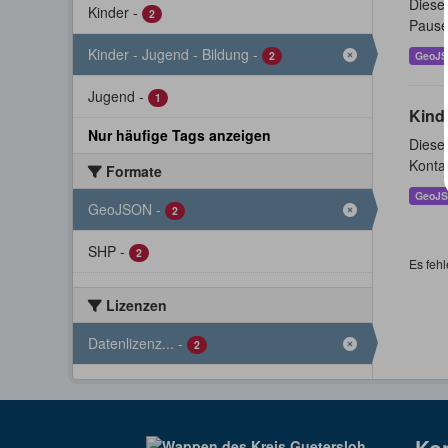
Dieser
Kinder
-
2
Pause
Kinder - Jugend - Bildung
-
2
GeoJ
Jugend
-
1
Kind
Nur häufige Tags anzeigen
Dieser
Konta
Formate
GeoJ
GeoJSON
-
2
SHP
-
2
Es fehl
Lizenzen
Datenlizenz...
-
2