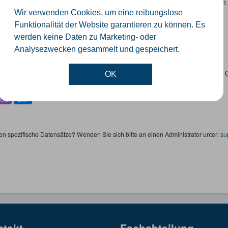
 Datensatz beinhaltet eine Darstellung der Schulen im Kreis Güterslo
nzeiten und Schulträger.
Wir verwenden Cookies, um eine reibungslose
Funktionalität der Website garantieren zu können. Es
SON
SHP
werden keine Daten zu Marketing- oder
Analysezwecken gesammelt und gespeichert.
ertageseinrichtungen
 Datensatz beinhaltet die Darstellung der Kindertagesstätten im Krei
OK
ktinformationen.
SON
SHP
en spezifische Datensätze? Wenden Sie sich bitte an einen Administrator unter:
su