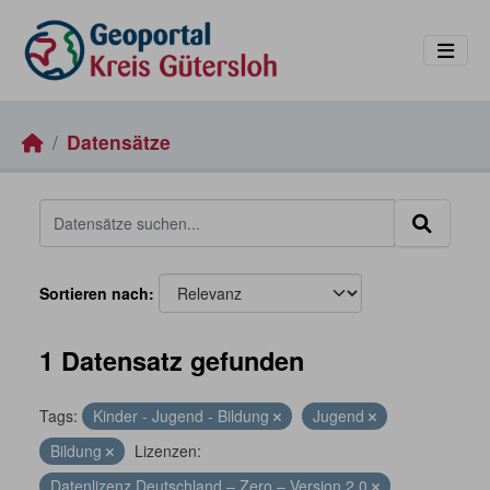
Skip to main content
Datensätze
Sortieren nach
1 Datensatz gefunden
Tags:
Kinder - Jugend - Bildung
Jugend
Bildung
Lizenzen:
Datenlizenz Deutschland – Zero – Version 2.0