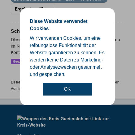
Ergebnisse filtern
Diese Website verwendet
Cookies
Schulen
Wir verwenden Cookies, um eine
Dieser Datensatz beinhaltet eine Darstellung der Schulen
im Kreis Gütersloh mit Angaben zu Schulform,
reibungslose Funktionalität der
Kontaktmöglichkeiten, Pausenzeiten und Schulträger.
Website garantieren zu können. Es
werden keine Daten zu Marketing-
GeoJSON
SHP
oder Analysezwecken gesammelt
und gespeichert.
Es fehlen spezifische Datensätze? Wenden Sie sich bitte an einen
Administrator unter:
support.gis@kreis-guetersloh.de
OK