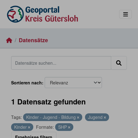
Skip to main content
Datensätze
Sortieren nach
1 Datensatz gefunden
Tags:
Kinder - Jugend - Bildung
Jugend
Kinder
Formate:
SHP
Ergebnisse filtern