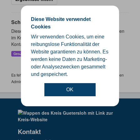
Diese Website verwendet
Schulen
Cookies
Dieser Datensatz beinhaltet eine Darstellung der Schulen
Wir verwenden Cookies, um eine
im Kreis Gütersloh mit Angaben zu Schulform,
Kontaktmöglichkeiten, Pausenzeiten und Schulträger.
reibungslose Funktionalität der
Website garantieren zu können. Es
GeoJSON
SHP
werden keine Daten zu Marketing-
oder Analysezwecken gesammelt
und gespeichert.
Es fehlen spezifische Datensätze? Wenden Sie sich bitte an einen
Administrator unter:
support.gis@kreis-guetersloh.de
OK
Kontakt