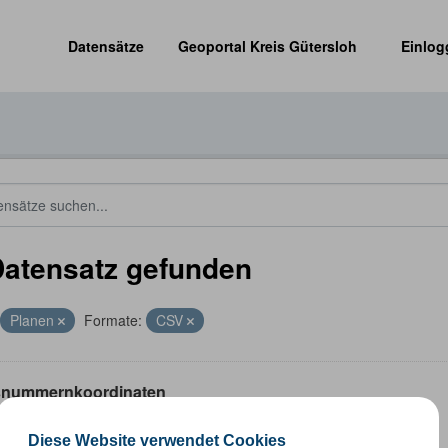
Datensätze
Geoportal Kreis Gütersloh
Einlog
Datensatz gefunden
Planen
Formate:
CSV
nummernkoordinaten
ummernkoordinaten abgeleitet aus dem ALKIS-Bestand
Diese Website verwendet Cookies