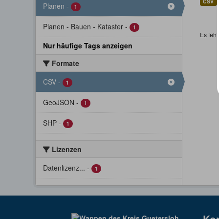
CSV
Planen
-
1
Planen - Bauen - Kataster
-
1
Es fehl
Nur häufige Tags anzeigen
Formate
CSV
-
1
GeoJSON
-
1
SHP
-
1
Lizenzen
Datenlizenz...
-
1