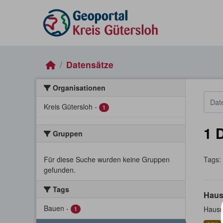
Skip to main content
Datensätze
Organisationen
Kreis Gütersloh
-
1
1 
Gruppen
Für diese Suche wurden keine Gruppen
Tags:
gefunden.
Tags
Haus
Bauen
-
Hausn
1