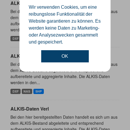
ALKIS-Daten Rheda-Wiedenbrück
Wir verwenden Cookies, um eine
Bei den hier bereitgestellten Daten handelt es sich um aus
reibungslose Funktionalität der
dem ALKIS-Bestand abgeleitete und entsprechend
Website garantieren zu können. Es
aufbereitete und aggregierte Inhalte. Die ALKIS-Daten
werden keine Daten zu Marketing-
werden in den...
oder Analysezwecken gesammelt
DXF
NAS
SHP
und gespeichert.
ALKIS-Daten Borgholzhausen
OK
Bei den hier bereitgestellten Daten handelt es sich um aus
dem ALKIS-Bestand abgeleitete und entsprechend
aufbereitete und aggregierte Inhalte. Die ALKIS-Daten
werden in den...
DXF
NAS
SHP
ALKIS-Daten Verl
Bei den hier bereitgestellten Daten handelt es sich um aus
dem ALKIS-Bestand abgeleitete und entsprechend
aufbereitete und aggregierte Inhalte. Die ALKIS-Daten