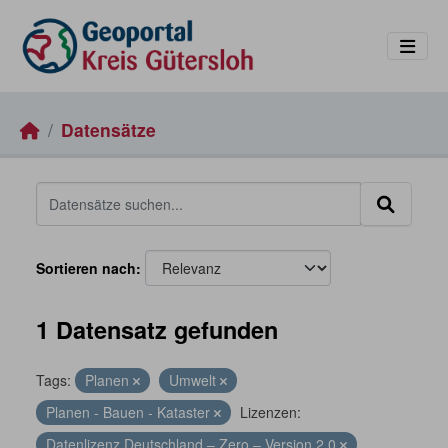
Skip to main content
Datensätze
Sortieren nach
1 Datensatz gefunden
Tags:
Planen
Umwelt
Planen - Bauen - Kataster
Lizenzen:
Datenlizenz Deutschland – Zero – Version 2.0