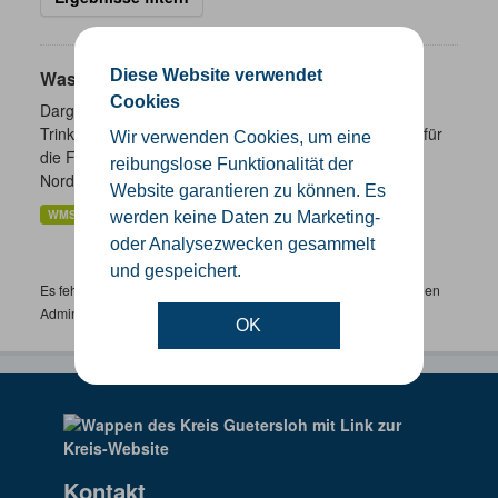
Diese Website verwendet
Wasserschutzgebiete
Cookies
Dargestellt werden die geplanten und festgesetzten
Trinkwasser- und Heilquellenschutzgebiete. Zuständig für
Wir verwenden Cookies, um eine
die Festsetzung von Wasserschutzgebieten sind in
reibungslose Funktionalität der
Nordrhein-Westfalen...
Website garantieren zu können. Es
WMS
werden keine Daten zu Marketing-
oder Analysezwecken gesammelt
und gespeichert.
Es fehlen spezifische Datensätze? Wenden Sie sich bitte an einen
Administrator unter:
support.gis@kreis-guetersloh.de
OK
Kontakt