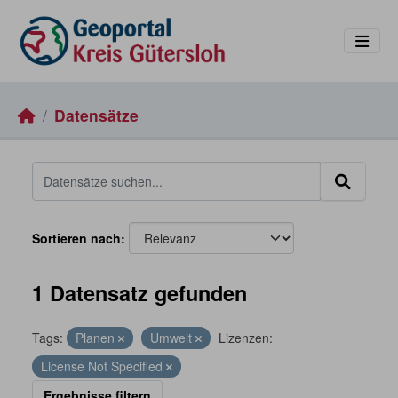
Skip to main content
Datensätze
Sortieren nach
1 Datensatz gefunden
Tags:
Planen
Umwelt
Lizenzen:
License Not Specified
Ergebnisse filtern