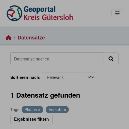
Skip to main content
Datensätze
Sortieren nach
1 Datensatz gefunden
Tags:
Planen
Verkehr
Ergebnisse filtern