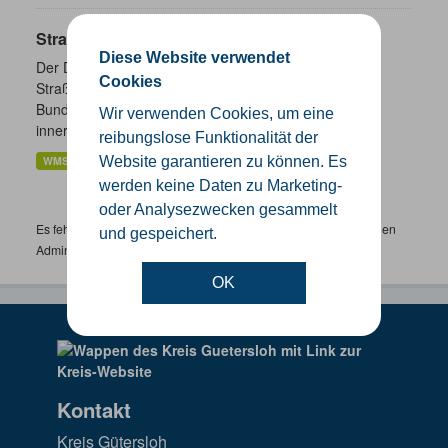
Straßennetz NRW
Diese Website verwendet
Der Datenbestand wird vorgehalten für die öffentlichen
Cookies
Straßen der Straßenklassen Bundesautobahnen,
Bundesstraßen, Landesstraßen und Kreisstraßen, die
Wir verwenden Cookies, um eine
innerhalb des Bundeslandes...
reibungslose Funktionalität der
WMS
Website garantieren zu können. Es
werden keine Daten zu Marketing-
oder Analysezwecken gesammelt
Es fehlen spezifische Datensätze? Wenden Sie sich bitte an einen
und gespeichert.
Administrator unter:
support.gis@kreis-guetersloh.de
OK
Kontakt
Kreis Gütersloh