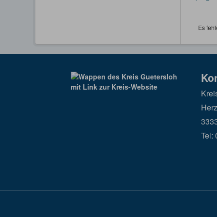
Es fehl
Ko
Krei
Herz
3333
Tel: