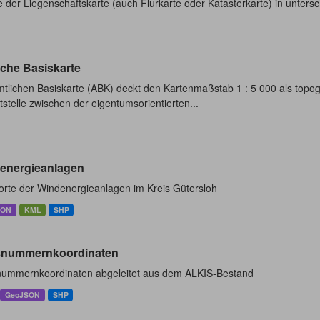
e der Liegenschaftskarte (auch Flurkarte oder Katasterkarte) in unters
iche Basiskarte
tlichen Basiskarte (ABK) deckt den Kartenmaßstab 1 : 5 000 als topogr
tstelle zwischen der eigentumsorientierten...
energieanlagen
orte der Windenergieanlagen im Kreis Gütersloh
SON
KML
SHP
nummernkoordinaten
ummernkoordinaten abgeleitet aus dem ALKIS-Bestand
GeoJSON
SHP