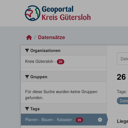
Skip to main content
Datensätze
Organisationen
Kreis Gütersloh
-
26
26
Gruppen
Für diese Suche wurden keine Gruppen
Tags:
gefunden.
Date
Tags
Planen - Bauen - Kataster
-
26
Lieg