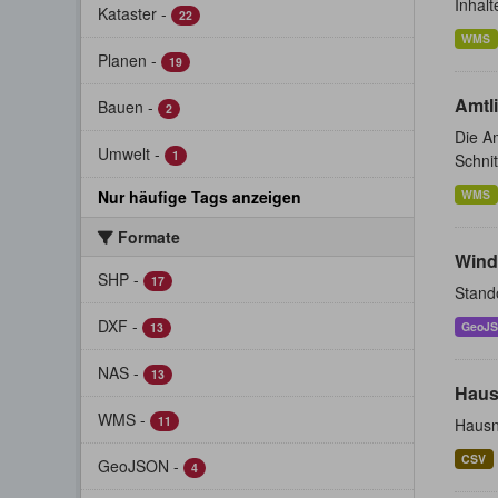
Inhalt
Kataster
-
22
WMS
Planen
-
19
Amtl
Bauen
-
2
Die Am
Umwelt
-
1
Schnit
Nur häufige Tags anzeigen
WMS
Formate
Wind
SHP
-
17
Stand
DXF
-
GeoJ
13
NAS
-
13
Haus
WMS
-
11
Hausn
CSV
GeoJSON
-
4