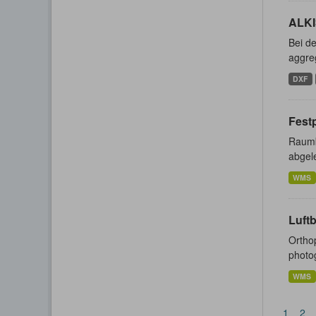
ALKI
Bei de
aggreg
DXF
Fest
Raumb
abgele
WMS
Luft
Ortho
photog
WMS
1
2