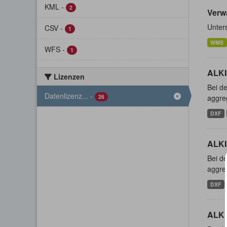
KML
-
2
Verw
Unter
CSV
-
1
WMS
WFS
-
1
ALKI
Lizenzen
Bei de
Datenlizenz...
-
26
aggreg
DXF
ALKI
Bei de
aggreg
DXF
ALKI