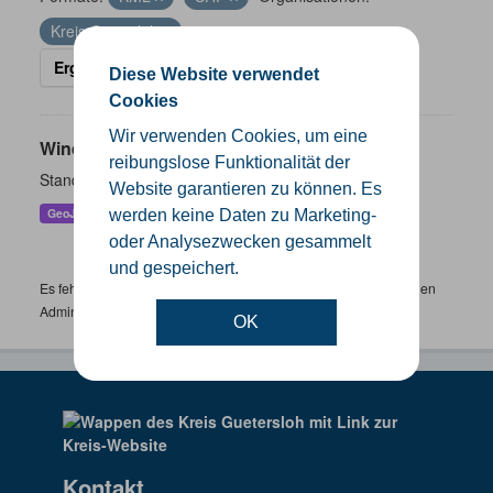
Kreis Gütersloh
Ergebnisse filtern
Diese Website verwendet
Cookies
Wir verwenden Cookies, um eine
Windenergieanlagen
reibungslose Funktionalität der
Standorte der Windenergieanlagen im Kreis Gütersloh
Website garantieren zu können. Es
GeoJSON
KML
SHP
werden keine Daten zu Marketing-
oder Analysezwecken gesammelt
und gespeichert.
Es fehlen spezifische Datensätze? Wenden Sie sich bitte an einen
Administrator unter:
support.gis@kreis-guetersloh.de
OK
Kontakt