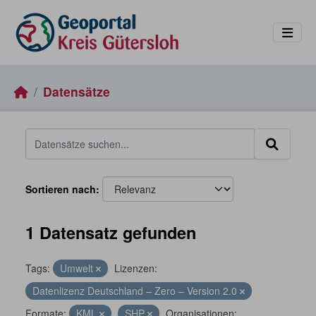
Skip to main content
Datensätze
Sortieren nach
1 Datensatz gefunden
Tags:
Umwelt
Lizenzen:
Datenlizenz Deutschland – Zero – Version 2.0
Formate:
KML
SHP
Organisationen: