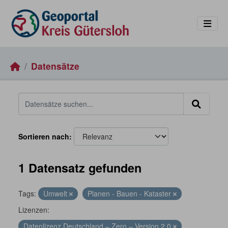
Skip to main content
Datensätze
Sortieren nach
1 Datensatz gefunden
Tags:
Umwelt
Planen - Bauen - Kataster
Lizenzen:
Datenlizenz Deutschland – Zero – Version 2.0