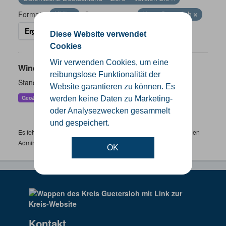
Formate:
KML
Organisationen:
Kreis Gütersloh
Ergebnisse filtern
Diese Website verwendet
Cookies
Wir verwenden Cookies, um eine
Windenergieanlagen
reibungslose Funktionalität der
Standorte der Windenergieanlagen im Kreis Gütersloh
Website garantieren zu können. Es
GeoJSON
KML
SHP
werden keine Daten zu Marketing-
oder Analysezwecken gesammelt
und gespeichert.
Es fehlen spezifische Datensätze? Wenden Sie sich bitte an einen
Administrator unter:
support.gis@kreis-guetersloh.de
OK
Kontakt