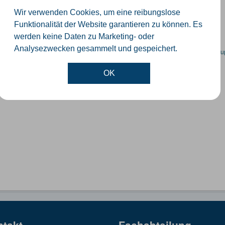
orte der Windenergieanlagen im Kreis Gütersloh
Wir verwenden Cookies, um eine reibungslose
SON
KML
SHP
Funktionalität der Website garantieren zu können. Es
werden keine Daten zu Marketing- oder
Analysezwecken gesammelt und gespeichert.
en spezifische Datensätze? Wenden Sie sich bitte an einen Administrator unter:
su
OK