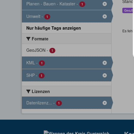
Stand
Planen - Bauen - Kataster
-
1
GeoJ
Umwelt
-
1
Nur häufige Tags anzeigen
Es fehl
Formate
GeoJSON
-
1
KML
-
1
SHP
-
1
Lizenzen
Datenlizenz...
-
1