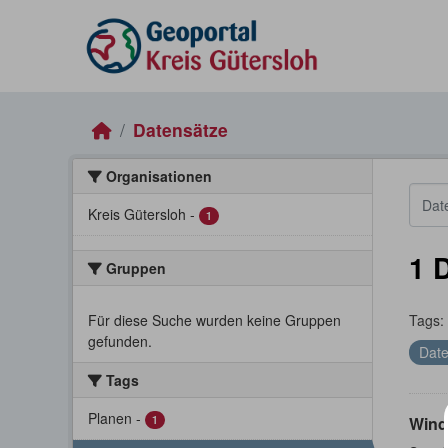
Skip to main content
Datensätze
Organisationen
Kreis Gütersloh
-
1
1 
Gruppen
Für diese Suche wurden keine Gruppen
Tags:
gefunden.
Date
Tags
Planen
-
1
Wind