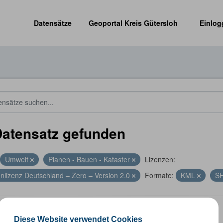
Datensätze
Geoportal Kreis Gütersloh
Einlog
Datensatz gefunden
Umwelt
Planen - Bauen - Kataster
Lizenzen:
nlizenz Deutschland – Zero – Version 2.0
Formate:
KML
S
energieanlagen
Diese Website verwendet Cookies