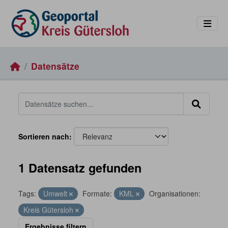
Skip to main content
Datensätze
Sortieren nach
1 Datensatz gefunden
Tags:
Umwelt
Formate:
KML
Organisationen:
Kreis Gütersloh
Ergebnisse filtern