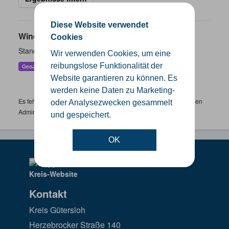
Diese Website verwendet
Windenergieanlagen
Cookies
Standorte der Windenergieanlagen im Kreis Gütersloh
Wir verwenden Cookies, um eine
reibungslose Funktionalität der
GeoJSON
KML
SHP
Website garantieren zu können. Es
werden keine Daten zu Marketing-
Es fehlen spezifische Datensätze? Wenden Sie sich bitte an einen
oder Analysezwecken gesammelt
Administrator unter:
support.gis@kreis-guetersloh.de
und gespeichert.
OK
Kontakt
Kreis Gütersloh
Herzebrocker Straße 140