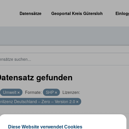
Datensätze
Geoportal Kreis Gütersloh
Einlog
Datensatz gefunden
Umwelt
Formate:
SHP
Lizenzen:
nlizenz Deutschland – Zero – Version 2.0
energieanlagen
Diese Website verwendet Cookies