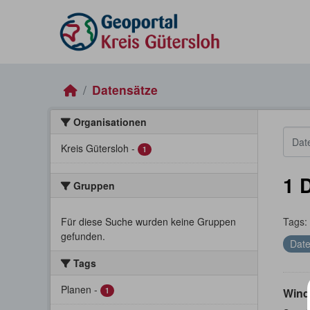
Skip to main content
Datensätze
Organisationen
Kreis Gütersloh
-
1
1 
Gruppen
Für diese Suche wurden keine Gruppen
Tags:
gefunden.
Date
Tags
Planen
-
1
Wind