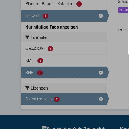
Stand
Planen - Bauen - Kataster
-
1
GeoJ
Umwelt
-
1
Nur häufige Tags anzeigen
Es fehl
Formate
GeoJSON
-
1
KML
-
1
SHP
-
1
Lizenzen
Datenlizenz...
-
1