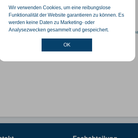
orte der Windenergieanlagen im Kreis Gütersloh
Wir verwenden Cookies, um eine reibungslose
SON
KML
SHP
Funktionalität der Website garantieren zu können. Es
werden keine Daten zu Marketing- oder
Analysezwecken gesammelt und gespeichert.
en spezifische Datensätze? Wenden Sie sich bitte an einen Administrator unter:
su
OK