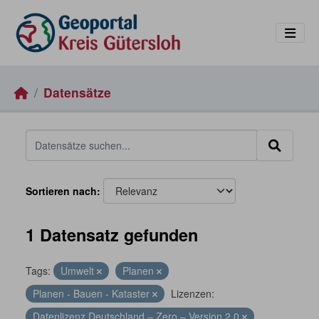
Skip to main content
Datensätze
Sortieren nach
1 Datensatz gefunden
Tags:
Umwelt
Planen
Planen - Bauen - Kataster
Lizenzen:
Datenlizenz Deutschland – Zero – Version 2.0