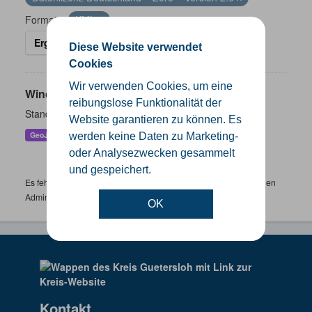
Formate:
KML
Ergebnisse filtern
Diese Website verwendet
Cookies
Wir verwenden Cookies, um eine
Windenergieanlagen
reibungslose Funktionalität der
Standorte der Windenergieanlagen im Kreis Gütersloh
Website garantieren zu können. Es
GeoJSON
KML
SHP
werden keine Daten zu Marketing-
oder Analysezwecken gesammelt
und gespeichert.
Es fehlen spezifische Datensätze? Wenden Sie sich bitte an einen
Administrator unter:
support.gis@kreis-guetersloh.de
OK
Kontakt