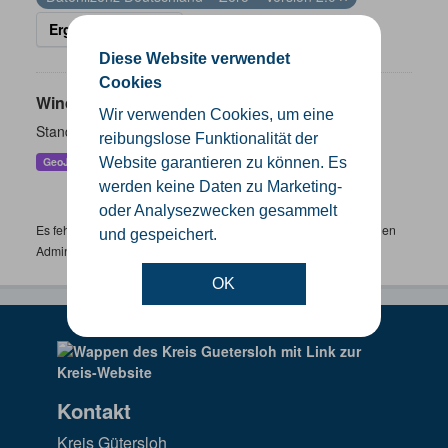
Ergebnisse filtern
Diese Website verwendet
Cookies
Windenergieanlagen
Wir verwenden Cookies, um eine
Standorte der Windenergieanlagen im Kreis Gütersloh
reibungslose Funktionalität der
Website garantieren zu können. Es
GeoJSON
KML
SHP
werden keine Daten zu Marketing-
oder Analysezwecken gesammelt
Es fehlen spezifische Datensätze? Wenden Sie sich bitte an einen
und gespeichert.
Administrator unter:
support.gis@kreis-guetersloh.de
OK
Kontakt
Kreis Gütersloh