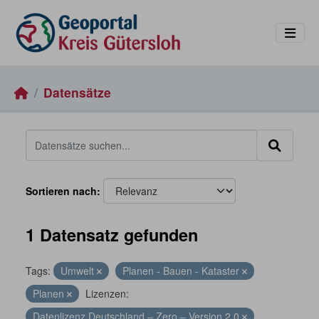
Skip to main content
Datensätze
Sortieren nach
1 Datensatz gefunden
Tags:
Umwelt
Planen - Bauen - Kataster
Planen
Lizenzen:
Datenlizenz Deutschland – Zero – Version 2.0