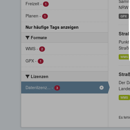
Samml
Freizeit
-
1
NRW s
Planen
-
1
GPX
Nur häufige Tags anzeigen
Stra
Formate
Punkt
Straße
WMS
-
2
WMS
GPX
-
1
Stra
Lizenzen
Der D
Datenlizenz...
-
3
Lande
WMS
Es fehl