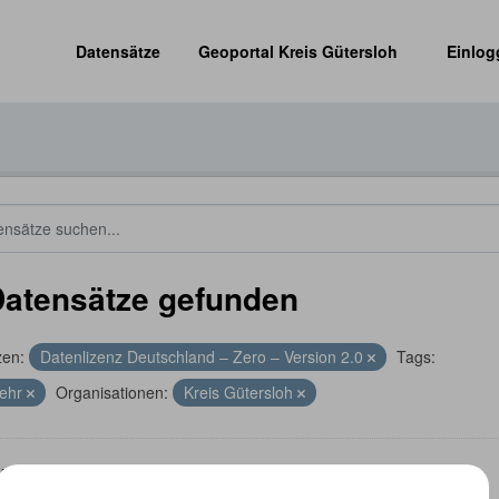
Datensätze
Geoportal Kreis Gütersloh
Einlog
Datensätze gefunden
zen:
Datenlizenz Deutschland – Zero – Version 2.0
Tags:
kehr
Organisationen:
Kreis Gütersloh
wege