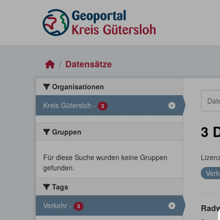
Skip to main content
Datensätze
Organisationen
Kreis Gütersloh
-
3
3 
Gruppen
Für diese Suche wurden keine Gruppen
Lizen
gefunden.
Ver
Tags
Verkehr
-
3
Rad