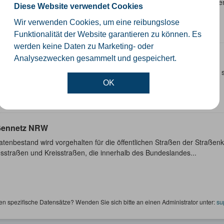
ungen verschiedener Radwege. Darunter befinden sich Themenroute
Diese Website verwendet Cookies
owie Fernradwege mit Bezug zum Kreis Gütersloh.
Wir verwenden Cookies, um eine reibungslose
Funktionalität der Website garantieren zu können. Es
werden keine Daten zu Marketing- oder
ßenverkehrsunfälle
Analysezwecken gesammelt und gespeichert.
genaue Daten zu Straßenverkehrsunfällen in Deutschland. Es handelt s
nverkehrsunfälle. Diese basiert auf den Unfallmeldungen der...
OK
ßennetz NRW
atenbestand wird vorgehalten für die öffentlichen Straßen der Straß
sstraßen und Kreisstraßen, die innerhalb des Bundeslandes...
en spezifische Datensätze? Wenden Sie sich bitte an einen Administrator unter:
su