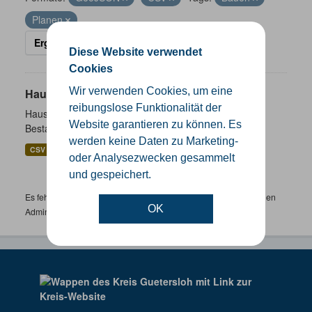
Planen
Ergebnisse filtern
Diese Website verwendet
Cookies
Wir verwenden Cookies, um eine
Hausnummernkoordinaten
reibungslose Funktionalität der
Hausnummernkoordinaten abgeleitet aus dem ALKIS-
Website garantieren zu können. Es
Bestand
werden keine Daten zu Marketing-
CSV
GeoJSON
SHP
oder Analysezwecken gesammelt
und gespeichert.
Es fehlen spezifische Datensätze? Wenden Sie sich bitte an einen
OK
Administrator unter:
support.gis@kreis-guetersloh.de