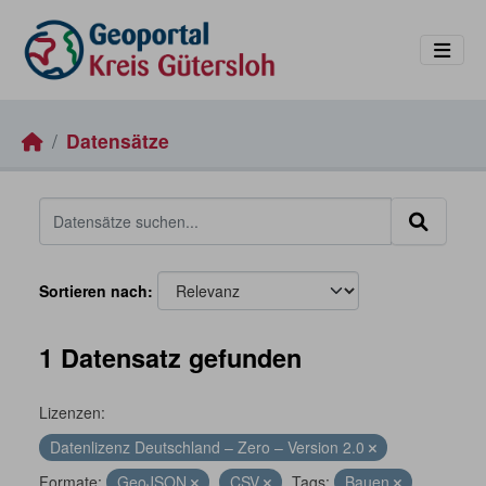
Skip to main content
Datensätze
Sortieren nach
1 Datensatz gefunden
Lizenzen:
Datenlizenz Deutschland – Zero – Version 2.0
Formate:
GeoJSON
CSV
Tags:
Bauen