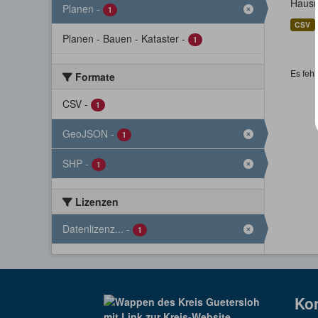
Hausn
Planen
-
1
CSV
Planen - Bauen - Kataster
-
1
Es fehl
Formate
CSV
-
1
GeoJSON
-
1
SHP
-
1
Lizenzen
Datenlizenz...
-
1
Ko