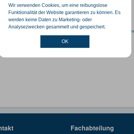
ummernkoordinaten abgeleitet aus dem ALKIS-Bestand
Wir verwenden Cookies, um eine reibungslose
GeoJSON
SHP
Funktionalität der Website garantieren zu können. Es
werden keine Daten zu Marketing- oder
Analysezwecken gesammelt und gespeichert.
en spezifische Datensätze? Wenden Sie sich bitte an einen Administrator unter:
su
OK
ntakt
Fachabteilung