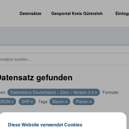
Datensätze
Geoportal Kreis Gütersloh
Einlog
Datensatz gefunden
zen:
Datenlizenz Deutschland – Zero – Version 2.0
Formate:
JSON
SHP
Tags:
Bauen
Planen
nummernkoordinaten
Diese Website verwendet Cookies