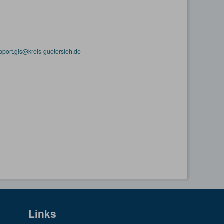
pport.gis@kreis-guetersloh.de
Links