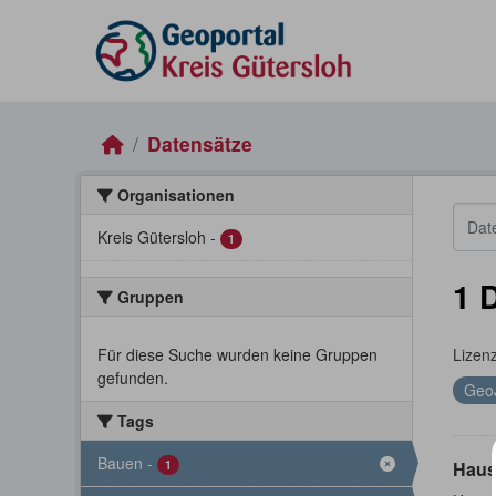
Skip to main content
Datensätze
Organisationen
Kreis Gütersloh
-
1
1 
Gruppen
Für diese Suche wurden keine Gruppen
Lizen
gefunden.
Geo
Tags
Bauen
-
1
Haus