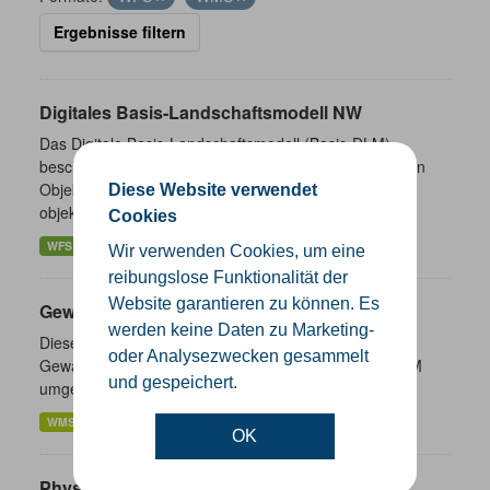
Ergebnisse filtern
Digitales Basis-Landschaftsmodell NW
Das Digitale Basis-Landschaftsmodell (Basis-DLM)
beschreibt die Landschaft in Form von topographischen
Objekten und stellt einen präsentationsneutralen,
Diese Website verwendet
objektbasierten...
Cookies
WFS
WMS
Wir verwenden Cookies, um eine
reibungslose Funktionalität der
Website garantieren zu können. Es
Gewässernetzwerk
werden keine Daten zu Marketing-
Diese Dienste stellen für das INSPIRE-Thema
oder Analysezwecken gesammelt
Gewässernetz (Hydro-Netzwerk) aus ATKIS Basis-DLM
und gespeichert.
umgesetzte Daten bereit.
WMS
WFS
OK
Physische Gewässer