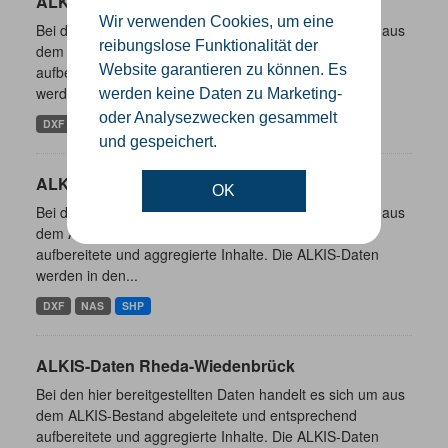
ALKIS-Daten Werther (Westf.)
Wir verwenden Cookies, um eine
Bei den hier bereitgestellten Daten handelt es sich um aus
reibungslose Funktionalität der
dem ALKIS-Bestand abgeleitete und entsprechend
Website garantieren zu können. Es
aufbereitete und aggregierte Inhalte. Die ALKIS-Daten
werden in den...
werden keine Daten zu Marketing-
oder Analysezwecken gesammelt
DXF
NAS
SHP
und gespeichert.
ALKIS-Daten Rietberg
OK
Bei den hier bereitgestellten Daten handelt es sich um aus
dem ALKIS-Bestand abgeleitete und entsprechend
aufbereitete und aggregierte Inhalte. Die ALKIS-Daten
werden in den...
DXF
NAS
SHP
ALKIS-Daten Rheda-Wiedenbrück
Bei den hier bereitgestellten Daten handelt es sich um aus
dem ALKIS-Bestand abgeleitete und entsprechend
aufbereitete und aggregierte Inhalte. Die ALKIS-Daten