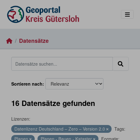
Skip to main content
Datensätze
Sortieren nach
16 Datensätze gefunden
Lizenzen:
Datenlizenz Deutschland – Zero – Version 2.0
Tags:
Planen
Planen - Bauen - Kataster
Formate: