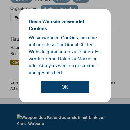
Organisationen:
Kreis Gütersloh
Ergebnisse filtern
Diese Website verwendet
Cookies
Wir verwenden Cookies, um eine
Hausnummernkoordinaten
reibungslose Funktionalität der
Hausnummernkoordinaten abgeleitet aus dem ALKIS-
Website garantieren zu können. Es
Bestand
werden keine Daten zu Marketing-
CSV
GeoJSON
SHP
oder Analysezwecken gesammelt
und gespeichert.
Es fehlen spezifische Datensätze? Wenden Sie sich bitte an einen
OK
Administrator unter:
support.gis@kreis-guetersloh.de