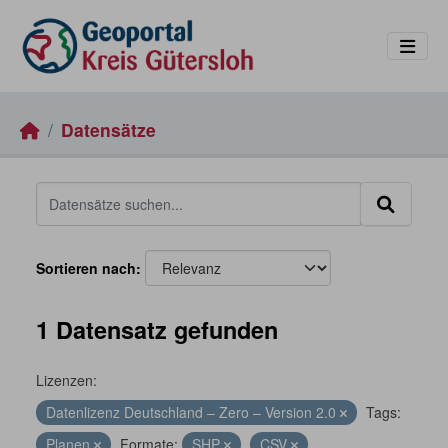
Skip to main content
Datensätze
Sortieren nach
1 Datensatz gefunden
Lizenzen:
Datenlizenz Deutschland – Zero – Version 2.0
Tags:
Planen
Formate:
SHP
CSV