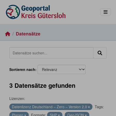
Skip to main content
Datensätze
Sortieren nach
3 Datensätze gefunden
Lizenzen:
Datenlizenz Deutschland – Zero – Version 2.0
Tags:
Planen
Formate:
SHP
GeoJSON