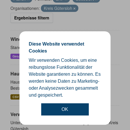
Organisationen:
Kreis Gütersloh
Ergebnisse filtern
Windenergieanlagen
Diese Website verwendet
Standorte der Windenergieanlagen im Kreis Gütersloh
Cookies
GeoJSON
KML
SHP
Wir verwenden Cookies, um eine
reibungslose Funktionalität der
Hausnummernkoordinaten
Website garantieren zu können. Es
werden keine Daten zu Marketing-
Hausnummernkoordinaten abgeleitet aus dem ALKIS-
Bestand
oder Analysezwecken gesammelt
und gespeichert.
CSV
GeoJSON
SHP
OK
Verwaltungsgrenzen
Unterschiedliche Ebenen der Verwaltungsgrenzen im Kreis
Gütersloh