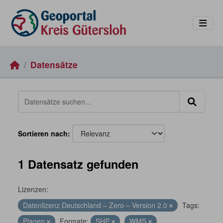
Skip to main content
Datensätze
Sortieren nach
1 Datensatz gefunden
Lizenzen:
Datenlizenz Deutschland – Zero – Version 2.0
Tags:
Planen
Formate:
SHP
WMS