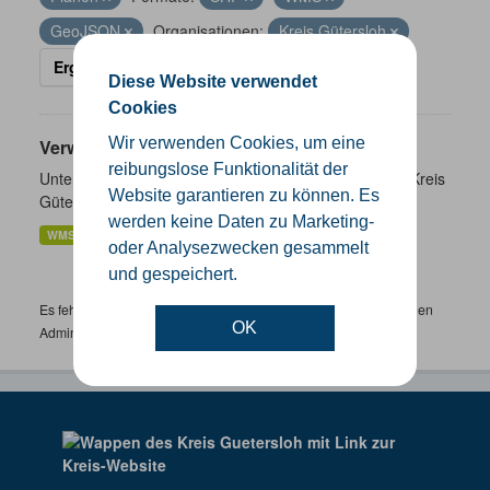
GeoJSON
Organisationen:
Kreis Gütersloh
Ergebnisse filtern
Diese Website verwendet
Cookies
Wir verwenden Cookies, um eine
Verwaltungsgrenzen
reibungslose Funktionalität der
Unterschiedliche Ebenen der Verwaltungsgrenzen im Kreis
Website garantieren zu können. Es
Gütersloh
werden keine Daten zu Marketing-
WMS
SHP
GeoJSON
KML
oder Analysezwecken gesammelt
und gespeichert.
Es fehlen spezifische Datensätze? Wenden Sie sich bitte an einen
OK
Administrator unter:
support.gis@kreis-guetersloh.de