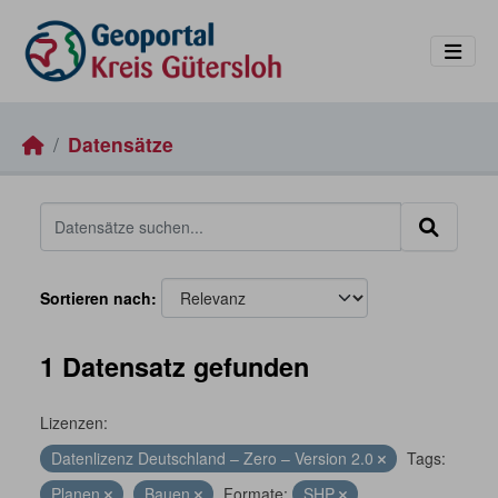
Skip to main content
Datensätze
Sortieren nach
1 Datensatz gefunden
Lizenzen:
Datenlizenz Deutschland – Zero – Version 2.0
Tags:
Planen
Bauen
Formate:
SHP