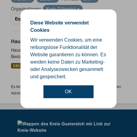
Organisationen:
Kreis Gütersloh
Ergebnisse filtern
Diese Website verwendet
Cookies
Wir verwenden Cookies, um eine
Hausnummernkoordinaten
reibungslose Funktionalität der
Hausnummernkoordinaten abgeleitet aus dem ALKIS-
Website garantieren zu können. Es
Bestand
werden keine Daten zu Marketing-
CSV
GeoJSON
SHP
oder Analysezwecken gesammelt
und gespeichert.
Es fehlen spezifische Datensätze? Wenden Sie sich bitte an einen
OK
Administrator unter:
support.gis@kreis-guetersloh.de