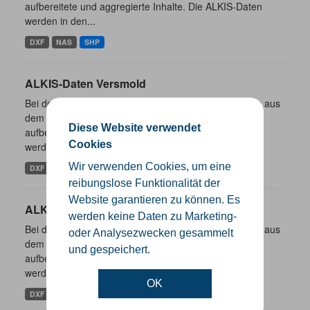
aufbereitete und aggregierte Inhalte. Die ALKIS-Daten
werden in den...
DXF
NAS
SHP
ALKIS-Daten Versmold
Bei den hier bereitgestellten Daten handelt es sich um aus
dem ALKIS-Bestand abgeleitete und entsprechend
Diese Website verwendet
aufbereitete und aggregierte Inhalte. Die ALKIS-Daten
Cookies
werden in den...
Wir verwenden Cookies, um eine
DXF
NAS
SHP
reibungslose Funktionalität der
Website garantieren zu können. Es
ALKIS-Daten Werther (Westf.)
werden keine Daten zu Marketing-
Bei den hier bereitgestellten Daten handelt es sich um aus
oder Analysezwecken gesammelt
dem ALKIS-Bestand abgeleitete und entsprechend
und gespeichert.
aufbereitete und aggregierte Inhalte. Die ALKIS-Daten
werden in den...
OK
DXF
NAS
SHP