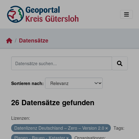
Skip to main content
Datensätze
Sortieren nach
26 Datensätze gefunden
Lizenzen:
Datenlizenz Deutschland – Zero – Version 2.0
Tags:
Planen - Bauen - Kataster
Organisationen: