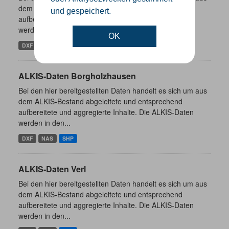
dem ALKIS-Bestand abgeleitete und entsprechend
und gespeichert.
aufbereitete und aggregierte Inhalte. Die ALKIS-Daten
werden in den...
OK
DXF
NAS
SHP
ALKIS-Daten Borgholzhausen
Bei den hier bereitgestellten Daten handelt es sich um aus
dem ALKIS-Bestand abgeleitete und entsprechend
aufbereitete und aggregierte Inhalte. Die ALKIS-Daten
werden in den...
DXF
NAS
SHP
ALKIS-Daten Verl
Bei den hier bereitgestellten Daten handelt es sich um aus
dem ALKIS-Bestand abgeleitete und entsprechend
aufbereitete und aggregierte Inhalte. Die ALKIS-Daten
werden in den...