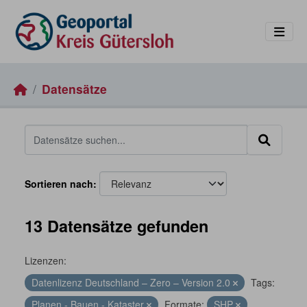
Skip to main content
Datensätze
Sortieren nach
13 Datensätze gefunden
Lizenzen:
Datenlizenz Deutschland – Zero – Version 2.0
Tags:
Planen - Bauen - Kataster
Formate:
SHP