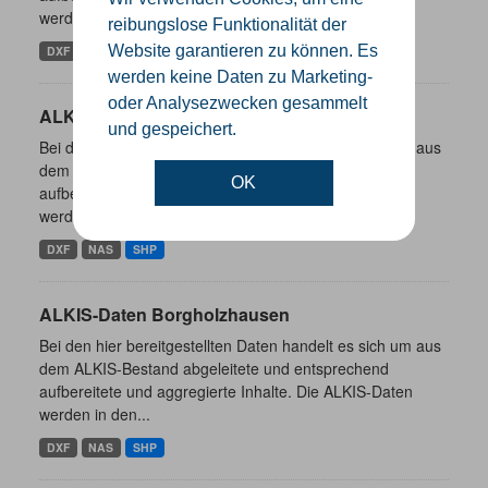
werden in den...
reibungslose Funktionalität der
Website garantieren zu können. Es
DXF
NAS
SHP
werden keine Daten zu Marketing-
oder Analysezwecken gesammelt
ALKIS-Daten Rheda-Wiedenbrück
und gespeichert.
Bei den hier bereitgestellten Daten handelt es sich um aus
dem ALKIS-Bestand abgeleitete und entsprechend
OK
aufbereitete und aggregierte Inhalte. Die ALKIS-Daten
werden in den...
DXF
NAS
SHP
ALKIS-Daten Borgholzhausen
Bei den hier bereitgestellten Daten handelt es sich um aus
dem ALKIS-Bestand abgeleitete und entsprechend
aufbereitete und aggregierte Inhalte. Die ALKIS-Daten
werden in den...
DXF
NAS
SHP