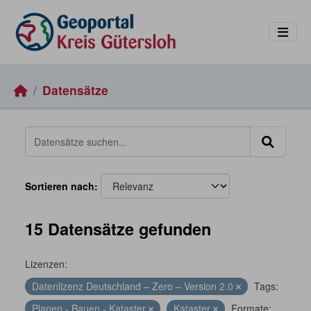
Skip to main content
Datensätze
Sortieren nach
15 Datensätze gefunden
Lizenzen:
Datenlizenz Deutschland – Zero – Version 2.0
Tags:
Planen - Bauen - Kataster
Kataster
Formate: