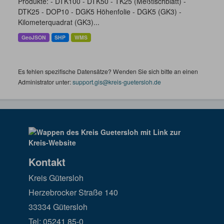
Produkte: - DTK100 - DTK50 - TK25 (Meßtischblatt) -
DTK25 - DOP10 - DGK5 Höhenfolie - DGK5 (GK3) -
Kilometerquadrat (GK3)...
GeoJSON
SHP
WMS
Es fehlen spezifische Datensätze? Wenden Sie sich bitte an einen
Administrator unter:
support.gis@kreis-guetersloh.de
Kontakt
Kreis Gütersloh
Herzebrocker Straße 140
33334 Gütersloh
Tel: 05241 85-0