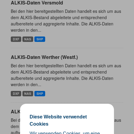
ALKIS-Daten Versmold
Bei den hier bereitgestellten Daten handelt es sich um aus
dem ALKIS-Bestand abgeleitete und entsprechend
aufbereitete und aggregierte Inhalte. Die ALKIS-Daten
werden in den...
DXF
NAS
SHP
ALKIS-Daten Werther (Westf.)
Bei den hier bereitgestellten Daten handelt es sich um aus
dem ALKIS-Bestand abgeleitete und entsprechend
aufbereitete und aggregierte Inhalte. Die ALKIS-Daten
werden in den...
DXF
NAS
SHP
ALKIS-Daten Rietberg
Diese Website verwendet
Bei den hier bereitgestellten Daten handelt es sich um aus
Cookies
dem ALKIS-Bestand abgeleitete und entsprechend
aufbereitete und aggregierte Inhalte. Die ALKIS-Daten
Wir verwenden Cookies, um eine